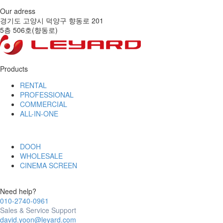
Our adress
경기도 고양시 덕양구 향동로 201
5층 506호(향동로)
Products
RENTAL
PROFESSIONAL
COMMERCIAL
ALL-IN-ONE
DOOH
WHOLESALE
CINEMA SCREEN
Need help?
010-2740-0961
Sales & Service Support
david.yoon@leyard.com