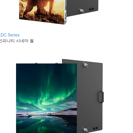
LDC Series
인피니티 시네마 월