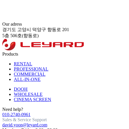
Our adress
경기도 고양시 덕양구 향동로 201
5층 506호(향동로)
Products
RENTAL
PROFESSIONAL
COMMERCIAL
ALL-IN-ONE
DOOH
WHOLESALE
CINEMA SCREEN
Need help?
010-2740-0961
Sales & Service Support
david.yoon@leyard.com