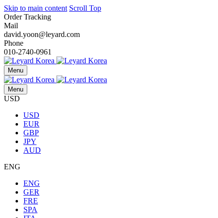
Skip to main content
Scroll Top
Order Tracking
Mail
david.yoon@leyard.com
Phone
010-2740-0961
Menu
Menu
USD
USD
EUR
GBP
JPY
AUD
ENG
ENG
GER
FRE
SPA