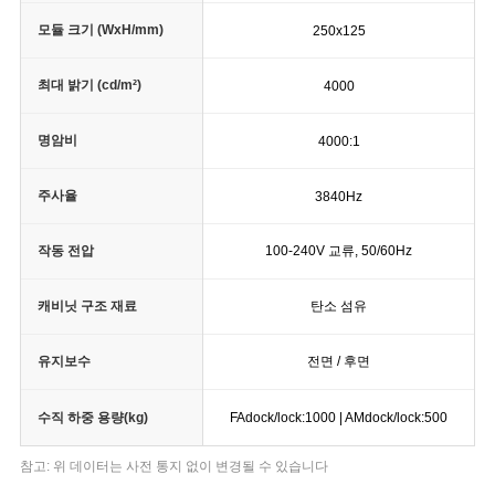
모듈 크기 (WxH/mm)
250x125
최대 밝기 (cd/m²)
4000
명암비
4000:1
주사율
3840Hz
작동 전압
100-240V 교류, 50/60Hz
캐비닛 구조 재료
탄소 섬유
유지보수
전면 / 후면
수직 하중 용량(kg)
FAdock/lock:1000 | AMdock/lock:500
참고: 위 데이터는 사전 통지 없이 변경될 수 있습니다