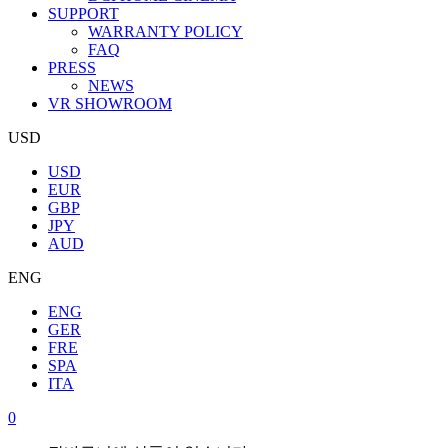
SUPPORT
WARRANTY POLICY
FAQ
PRESS
NEWS
VR SHOWROOM
USD
USD
EUR
GBP
JPY
AUD
ENG
ENG
GER
FRE
SPA
ITA
0