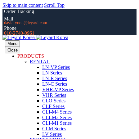
Skip to main content
Scroll Top
Order Tracking
Mail
david.yoon@leyard.com
Phone
010-2740-0961
Menu
Close
PRODUCTS
RENTAL
LN-VP Series
LN Series
LN-R Series
LN-C Series
VHR-VP Series
VHR Series
CLO Series
CLF Series
CLI-M4 Series
CLI-M2 Series
CLI-M1 Series
CLM Series
LV Series