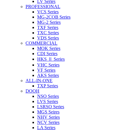
LV Series
PROFESSIONAL
VCS Series
MG-2COB Series
MG-2 Series
TXF Series
TXC Series
VDS Series
COMMERCIAL
MOK Series
CDI Series
HKS Ⅱ Series
VHC Series
VF Series
AKS Series
ALL-IN-ONE
TXP Series
DOOH
NSO Series
LVS Series
LSRSO Series
MGS Seires
NHV Series
NCV Series
LA Series