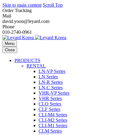
Skip to main content
Scroll Top
Order Tracking
Mail
david.yoon@leyard.com
Phone
010-2740-0961
Menu
Close
PRODUCTS
RENTAL
LN-VP Series
LN Series
LN-R Series
LN-C Series
VHR-VP Series
VHR Series
CLO Series
CLF Series
CLI-M4 Series
CLI-M2 Series
CLI-M1 Series
CLM Series