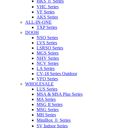
HKS Ⅱ Series
VHC Series
VF Series
AKS Series
ALL-IN-ONE
TXP Series
DOOH
NSO Series
LVS Series
LSRSO Series
MGS Seires
NHV Series
NCV Series
LA Series
CV-18 Series Outdoor
VFO Series
WHOLESALE
LUS Series
MSA & MSA Plus Series
MA Series
MSG II Series
MSG Series
MH Series
MiniBox Ⅱ Series
SV Indoor Series