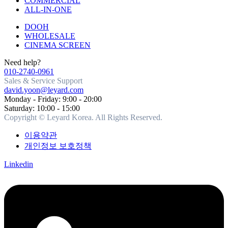
COMMERCIAL
ALL-IN-ONE
DOOH
WHOLESALE
CINEMA SCREEN
Need help?
010-2740-0961
Sales & Service Support
david.yoon@leyard.com
Monday - Friday: 9:00 - 20:00
Saturday: 10:00 - 15:00
Copyright © Leyard Korea. All Rights Reserved.
이용약관
개인정보 보호정책
Linkedin