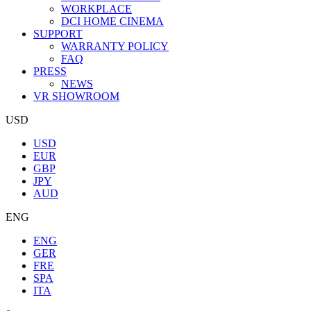
WORKPLACE
DCI HOME CINEMA
SUPPORT
WARRANTY POLICY
FAQ
PRESS
NEWS
VR SHOWROOM
USD
USD
EUR
GBP
JPY
AUD
ENG
ENG
GER
FRE
SPA
ITA