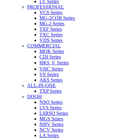
LV Series
PROFESSIONAL
VCS Series
MG-2COB Series
MG-2 Series
TXF Series
TXC Series
VDS Series
COMMERCIAL
MOK Series
CDI Series
HKS Ⅱ Series
VHC Series
VF Series
AKS Series
ALL-IN-ONE
TXP Series
DOOH
NSO Series
LVS Series
LSRSO Series
MGS Seires
NHV Series
NCV Series
LA Series