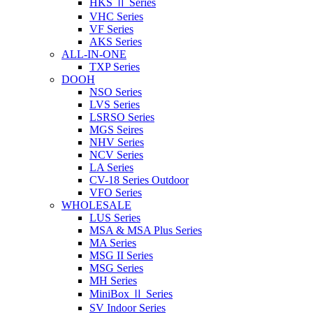
HKS Ⅱ Series
VHC Series
VF Series
AKS Series
ALL-IN-ONE
TXP Series
DOOH
NSO Series
LVS Series
LSRSO Series
MGS Seires
NHV Series
NCV Series
LA Series
CV-18 Series Outdoor
VFO Series
WHOLESALE
LUS Series
MSA & MSA Plus Series
MA Series
MSG II Series
MSG Series
MH Series
MiniBox Ⅱ Series
SV Indoor Series