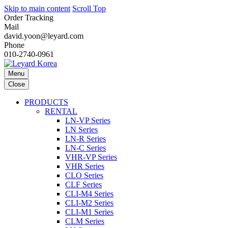
Skip to main content
Scroll Top
Order Tracking
Mail
david.yoon@leyard.com
Phone
010-2740-0961
Menu
Close
PRODUCTS
RENTAL
LN-VP Series
LN Series
LN-R Series
LN-C Series
VHR-VP Series
VHR Series
CLO Series
CLF Series
CLI-M4 Series
CLI-M2 Series
CLI-M1 Series
CLM Series