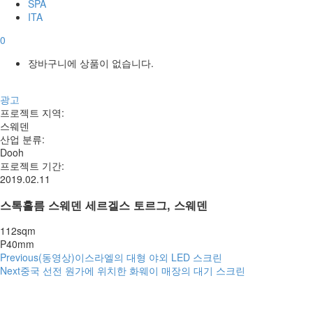
SPA
ITA
0
장바구니에 상품이 없습니다.
광고
프로젝트 지역
:
스웨덴
산업 분류
:
Dooh
프로젝트 기간
:
2019.02.11
스톡홀름 스웨덴 세르겔스 토르그, 스웨덴
112sqm
P40mm
글
Previous
(동영상)이스라엘의 대형 야외 LED 스크린
Next
중국 선전 원가에 위치한 화웨이 매장의 대기 스크린
탐
색